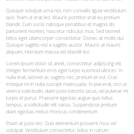
Quisque volutpat urna nisi, non convallis ligula vestibulum
quis. Nam ut erat leo. Mauris porttitor erat eu pretium
blandit. Cum sociis natoque penatibus et magnis dis
parturient montes, nascetur ridiculus mus. Sed laoreet
tellus eget ullamcorper consectetur. Donec at mollis dui.
Quisque sagittis nisl a sagittis auctor. Mauris at mauris
aliquam, interdum massa vel, blandit leo.
Lorem ipsum dolor sit amet, consectetur adipiscing elit.
Integer fermentum eros eget turpis euismod ultrices. In
nulla erat, laoreet ac sagittis nec, pretium et est. Cras
tristique mi in nulla suscipit malesuada. In placerat, orci ut
viverra sollicitudin, diam justo lobortis lacus, vel pulvinar mi
turpis et purus. Praesent egestas augue quis tellus
tempus, a sollicitudin elit varius. Suspendisse pretium
diam egestas metus rhoncus condimentum.
Etiam at justo leo. Duis elementum posuere risus vel
volutpat. Vestibulum consectetur, tellus in rutrum