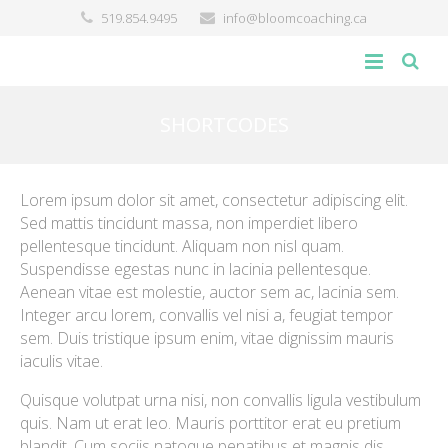
519.854.9495
info@bloomcoaching.ca
about
SHORTCODES
blog
Lorem ipsum dolor sit amet, consectetur adipiscing elit.
giving back
Sed mattis tincidunt massa, non imperdiet libero
pellentesque tincidunt. Aliquam non nisl quam.
contact
Suspendisse egestas nunc in lacinia pellentesque.
Aenean vitae est molestie, auctor sem ac, lacinia sem.
Integer arcu lorem, convallis vel nisi a, feugiat tempor
sem. Duis tristique ipsum enim, vitae dignissim mauris
iaculis vitae.
Quisque volutpat urna nisi, non convallis ligula vestibulum
quis. Nam ut erat leo. Mauris porttitor erat eu pretium
blandit. Cum sociis natoque penatibus et magnis dis